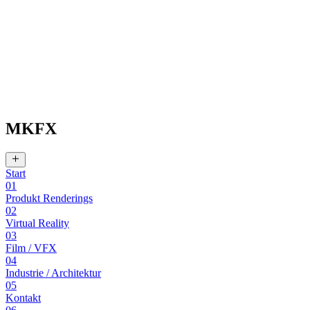
MKFX
Start
01
Produkt Renderings
02
Virtual Reality
03
Film / VFX
04
Industrie / Architektur
05
Kontakt