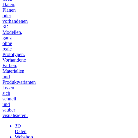
Daten,
Plänen
oder
vorhandenen
3D
Modellen,
ganz
ohne
reale
Prototypen.
Vorhandene
Farben,
Materialien
und
Produktvarianten
lassen
sich
schnell
und
sauber
visualisieren.
3D
Daten
Webshop