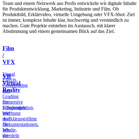
Team und einem Netzwerk aus Profis entwickeln wir digitale Inhalte
für Produktentwicklung, Marketing, Industrie und Film. Ob
Produktbild, Erklärvideo, virtuelle Umgebung oder VFX-Shot: Ziel
ist immer, komplexe Inhalte klar, hochwertig und verständlich zu
machen. Gute Projekte entstehen im Austausch, mit klarer
Abstimmung und einem gemeinsamen Blick auf das Ziel.
Film
/
VFX
Visual
VR
Effects,
Virtual
Compositing
Reality
und
Grading
Immersive
für
Schulungen
Filmproduktion,
und
Werbung
Aufklärungsfilme
und
für
Dokumentationen.
Inhalte,
Wir
die
veredeln